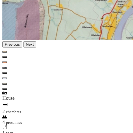
Previous
Next
🏡
House
🛏
2
chambres
👥
4
personnes
🛁
1