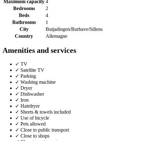
Maximum capacity
4
Bedrooms
2
Beds
4
Bathrooms
1
City
Butjadingen/Burhave/Sillens
Country
Allemagne
Amenities and services
✓
TV
✓
Satellite TV
✓
Parking
✓
Washing machine
✓
Dryer
✓
Dishwasher
✓
Iron
✓
Hairdryer
✓
Sheets & towels included
✓
Use of bicycle
✓
Pets allowed
✓
Close to public transport
✓
Close to shops