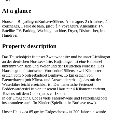
SDB
At a glance
House in Butjadingen/Burhave/Sillens, Allemagne. 2 chambres, 4
couchages, 1 salle de bain, jusqu’à 4 voyageurs. Amenities: TV,
Satellite TV, Parking, Washing machine, Dryer, Dishwasher, Iron,
Hairdryer.
Property description
Das Tauschobjekt ist unser Zweitwohnsitz und ist unser Lieblingort
an der deutschen Nordseeküste. Butjadingen ist eine Halbinsel
umrahmt von Jade und Weser und der Deutschen Nordsee. Das
Haus liegt im historischen Wurtendorf Sillens, zwei Kilometer
östlich vom Nordseebadeort Burhave, 15 km östlich von
Bremerhaven (mit Klima- und Auswandererhaus), das mit der
Weserfähre leicht erreichbar ist. Der malerische Ferienort
Fedderwardersiel ist von unserem Haus nur 4 Kilometer entfernt,
Tossens mit dem Centerparcs ca 13 km.
In der Umgebung gibt es viele Fahrradwege und Freizeitangebote,
insbesondere auch für Kinder (Spielhaus in Burhave usw.).
Unser Haus - ca 85 qm im Erdgeschoss - ist 200 Jahre alt, wurde