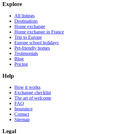
Explore
All listings
Destinations
Home exchange
Home exchange in France
Trip to Europe
Europe school holidays
Pet-friendly homes
Testimonials
Blog
Pricing
Help
How it works
Exchange checklist
The art of welcome
FAQ
Insurance
Contact
Sitemap
Legal