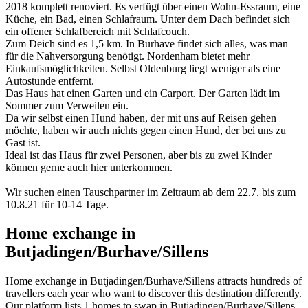
2018 komplett renoviert. Es verfügt über einen Wohn-Essraum, eine
Küche, ein Bad, einen Schlafraum. Unter dem Dach befindet sich
ein offener Schlafbereich mit Schlafcouch.
Zum Deich sind es 1,5 km. In Burhave findet sich alles, was man
für die Nahversorgung benötigt. Nordenham bietet mehr
Einkaufsmöglichkeiten. Selbst Oldenburg liegt weniger als eine
Autostunde entfernt.
Das Haus hat einen Garten und ein Carport. Der Garten lädt im
Sommer zum Verweilen ein.
Da wir selbst einen Hund haben, der mit uns auf Reisen gehen
möchte, haben wir auch nichts gegen einen Hund, der bei uns zu
Gast ist.
Ideal ist das Haus für zwei Personen, aber bis zu zwei Kinder
können gerne auch hier unterkommen.
Wir suchen einen Tauschpartner im Zeitraum ab dem 22.7. bis zum
10.8.21 für 10-14 Tage.
Home exchange in
Butjadingen/Burhave/Sillens
Home exchange in Butjadingen/Burhave/Sillens attracts hundreds of
travellers each year who want to discover this destination differently.
Our platform lists 1 homes to swap in Butjadingen/Burhave/Sillens