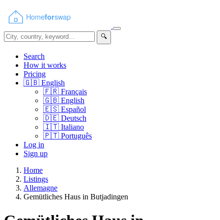
🔍
Search
How it works
Pricing
🇬🇧
English
🇫🇷
Français
🇬🇧
English
🇪🇸
Español
🇩🇪
Deutsch
🇮🇹
Italiano
🇵🇹
Português
Log in
Sign up
Home
Listings
Allemagne
Gemütliches Haus in Butjadingen