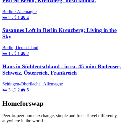
Piso en Berlín, Kreuzberg. Ideal familia.
Berlin · Allemagne
🛏 2
🛁 1
👥 4
Susannes Loft in Berlin Kreuzberg: Living in the
Sky
Berlin, Deutschland
🛏 1
🛁 1
👥 2
Haus in Süddeutschland - in ca. 45 min: Bodensee,
Schweiz, Österreich, Frankreich
Seitingen-Oberflacht · Allemagne
🛏 3
🛁 2
👥 5
Homeforswap
Peer-to-peer home exchange, simple and free. Travel differently,
anywhere in the world.