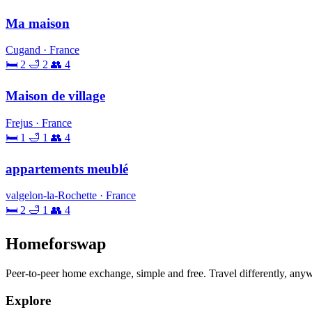
Ma maison
Cugand · France
🛏 2
🛁 2
👥 4
Maison de village
Frejus · France
🛏 1
🛁 1
👥 4
appartements meublé
valgelon-la-Rochette · France
🛏 2
🛁 1
👥 4
Homeforswap
Peer-to-peer home exchange, simple and free. Travel differently, anyw
Explore