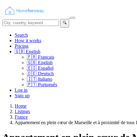
🔍
Search
How it works
Pricing
🇬🇧
English
🇫🇷
Français
🇬🇧
English
🇪🇸
Español
🇩🇪
Deutsch
🇮🇹
Italiano
🇵🇹
Português
Log in
Sign up
Home
Listings
France
Appartement en plein cœur de Marseille et à proximité de tous les