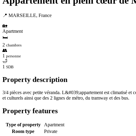
Appartement en plein cœur de Mars
📍 MARSEILLE, France
🏡
Apartment
🛏
2
chambres
👥
1
personne
🛁
1
SDB
Property description
3/4 pièces avec petite véranda. L&#039;appartement est climatisé et 
et culturels ainsi que des 2 lignes de métro, du tramway et des bus.
Property features
Type of property
Apartment
Room type
Private