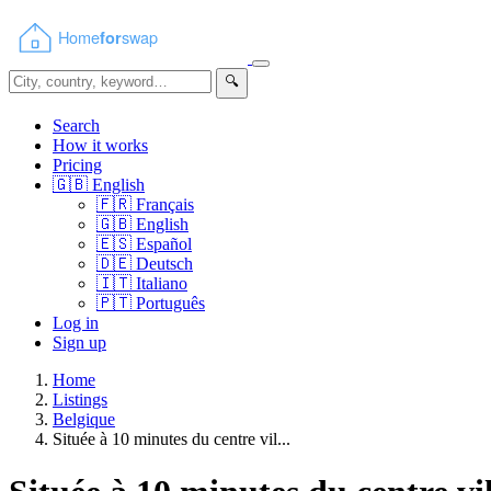
🔍
Search
How it works
Pricing
🇬🇧
English
🇫🇷
Français
🇬🇧
English
🇪🇸
Español
🇩🇪
Deutsch
🇮🇹
Italiano
🇵🇹
Português
Log in
Sign up
Home
Listings
Belgique
Située à 10 minutes du centre vil...