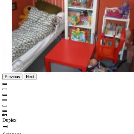
Previous
Next
🏡
Duplex
🛏
3
chambres