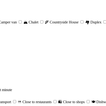
amper van
🏔️
Chalet
🌾
Countryside House
🏘️
Duplex
t minute
ransport
🍴
Close to restaurants
🛍️
Close to shops
🍽️
Dishw