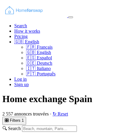
Search
How it works
Pricing
🇬🇧
English
🇫🇷
Français
🇬🇧
English
🇪🇸
Español
🇩🇪
Deutsch
🇮🇹
Italiano
🇵🇹
Português
Log in
Sign up
Home exchange Spain
2 557 annonces trouvées ·
↻ Reset
🎛 Filters
1
🔍 Search