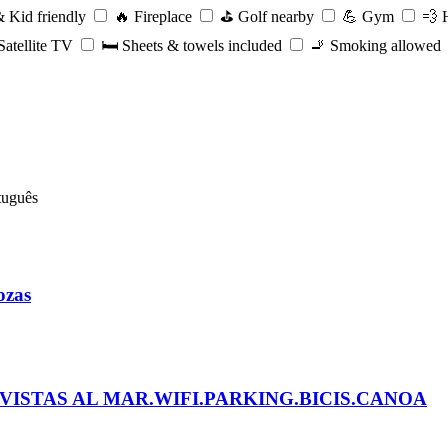
 Kid friendly
🔥
Fireplace
⛳️
Golf nearby
💪
Gym
💨
H
atellite TV
🛏️
Sheets & towels included
🚬
Smoking allowed
tuguês
ozas
VISTAS AL MAR.WIFI.PARKING.BICIS.CANOA