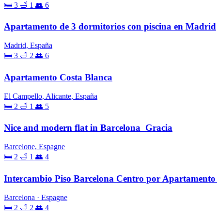
🛏 3
🛁 1
👥 6
Apartamento de 3 dormitorios con piscina en Madrid
Madrid, España
🛏 3
🛁 2
👥 6
Apartamento Costa Blanca
El Campello, Alicante, España
🛏 2
🛁 1
👥 5
Nice and modern flat in Barcelona_Gracia
Barcelone, Espagne
🛏 2
🛁 1
👥 4
Intercambio Piso Barcelona Centro por Apartamento 
Barcelona · Espagne
🛏 2
🛁 2
👥 4