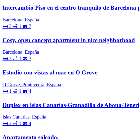
Intercambio Piso en el centro tranquilo de Barcelona 
Barcelona, España
🛏 3
🛁 1
👥 7
Cosy, open concept apartment in nice neighborhood
Barcelona, España
🛏 2
🛁 1
👥 3
Estudio con vistas al mar en O Grove
O Grove, Pontevedra, España
🛏 1
🛁 1
👥 4
Duplex en Islas Canarias-Granadilla de Abona-Tener
Islas Canarias, España
🛏 3
🛁 1
👥 4
Apartamento soleado.