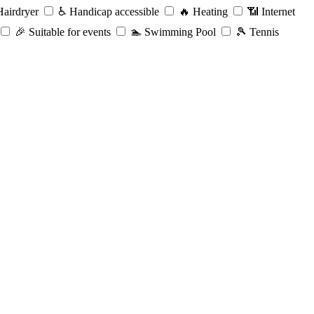
airdryer
♿️
Handicap accessible
🔥
Heating
📶
Internet
🎉
Suitable for events
🏊
Swimming Pool
🎾
Tennis