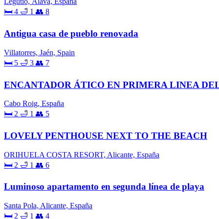
Legutio, Álava, España
🛏 4
🛁 1
👥 8
Antigua casa de pueblo renovada
Villatorres, Jaén, Spain
🛏 5
🛁 3
👥 7
ENCANTADOR ÁTICO EN PRIMERA LINEA DE
Cabo Roig, España
🛏 2
🛁 1
👥 5
LOVELY PENTHOUSE NEXT TO THE BEACH
ORIHUELA COSTA RESORT, Alicante, España
🛏 2
🛁 1
👥 6
Luminoso apartamento en segunda línea de playa
Santa Pola, Alicante, España
🛏 2
🛁 1
👥 4