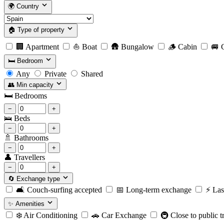
🌍
Country
🏠
Type of property
🏢
Apartment
⛵
Boat
🛖
Bungalow
🪵
Cabin
🚐
C
🛏️
Bedroom
Any
Private
Shared
👥
Min capacity
🛏️
Bedrooms
−
+
🛌
Beds
−
+
🚿
Bathrooms
−
+
👤
Travellers
−
+
🔄
Exchange type
🛋️
Couch-surfing accepted
📅
Long-term exchange
⚡️
Las
✨
Amenities
❄️
Air Conditioning
🚗
Car Exchange
🚇
Close to public t