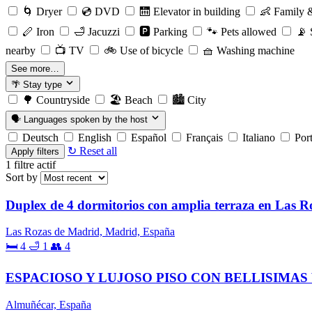
🌀
Dryer
💿
DVD
🛗
Elevator in building
👶
Family &
🪈
Iron
🛁
Jacuzzi
🅿️
Parking
🐾
Pets allowed
📡
S
nearby
📺
TV
🚲
Use of bicycle
🧺
Washing machine
See more…
🌴
Stay type
🌳
Countryside
🏖️
Beach
🏙️
City
🗣️
Languages spoken by the host
Deutsch
English
Español
Français
Italiano
Por
↻ Reset all
Apply filters
1
filtre actif
Sort by
Duplex de 4 dormitorios con amplia terraza en Las R
Las Rozas de Madrid, Madrid, España
🛏 4
🛁 1
👥 4
ESPACIOSO Y LUJOSO PISO CON BELLISIMAS 
Almuñécar, España