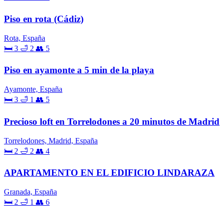
Piso en rota (Cádiz)
Rota, España
🛏 3
🛁 2
👥 5
Piso en ayamonte a 5 min de la playa
Ayamonte, España
🛏 3
🛁 1
👥 5
Precioso loft en Torrelodones a 20 minutos de Madrid
Torrelodones, Madrid, España
🛏 2
🛁 2
👥 4
APARTAMENTO EN EL EDIFICIO LINDARAZA
Granada, España
🛏 2
🛁 1
👥 6