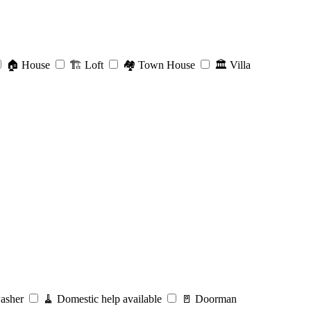
🏠
House
🏗️
Loft
🏘️
Town House
🏛️
Villa
asher
🧹
Domestic help available
🚪
Doorman