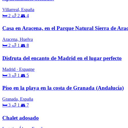
Villarreal, España
🛏 2
🛁 2
👥 4
Casa en Aracena, en el Parque Natural Sierra de Ara
Aracena, Huelva
🛏 2
🛁 1
👥 8
Disfruta del encanto de Madrid en el lugar perfecto
Madrid · Espagne
🛏 3
🛁 1
👥 5
Piso en la playa en la costa de Granada (Andalucía)
Granada, España
🛏 3
🛁 1
👥 7
Chalet adosado