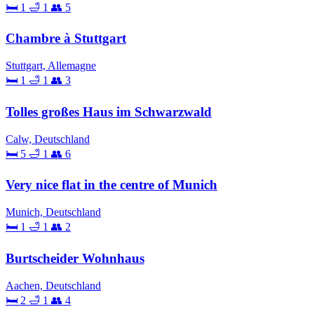
🛏 1
🛁 1
👥 5
Chambre à Stuttgart
Stuttgart, Allemagne
🛏 1
🛁 1
👥 3
Tolles großes Haus im Schwarzwald
Calw, Deutschland
🛏 5
🛁 1
👥 6
Very nice flat in the centre of Munich
Munich, Deutschland
🛏 1
🛁 1
👥 2
Burtscheider Wohnhaus
Aachen, Deutschland
🛏 2
🛁 1
👥 4