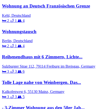
Wohnung an Deutsch Französischen Grenze
Kehl, Deutschland
🛏 2
🛁 1
👥 4
Wohnungstausch
Berlin, Deutschland
🛏 2
🛁 1
👥 4
Reihenendhaus mit 6 Zimmern, Lichte...
Sulzburger Strae 112, 79114 Freiburg im Breisgau, Germany
🛏 3
🛁 3
👥 6
Tolle Lage nahe von Weinbergen. Das...
Kalkofenweg 6, 55130 Mainz, Germany
🛏 3
🛁 3
👥 5
- 3-Zimmer Wohnung aus den 50er Jah...