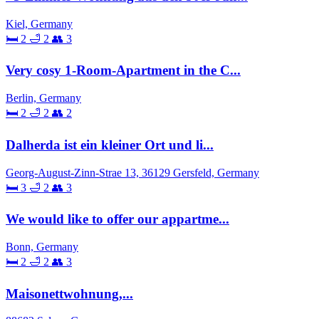
Kiel, Germany
🛏 2
🛁 2
👥 3
Very cosy 1-Room-Apartment in the C...
Berlin, Germany
🛏 2
🛁 2
👥 2
Dalherda ist ein kleiner Ort und li...
Georg-August-Zinn-Strae 13, 36129 Gersfeld, Germany
🛏 3
🛁 2
👥 3
We would like to offer our appartme...
Bonn, Germany
🛏 2
🛁 2
👥 3
Maisonettwohnung,...