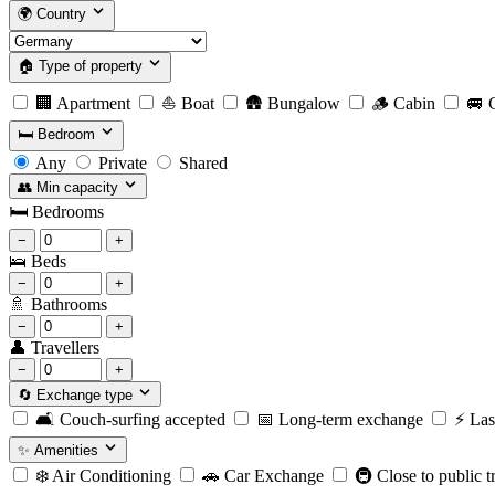
🌍
Country
🏠
Type of property
🏢
Apartment
⛵
Boat
🛖
Bungalow
🪵
Cabin
🚐
C
🛏️
Bedroom
Any
Private
Shared
👥
Min capacity
🛏️
Bedrooms
−
+
🛌
Beds
−
+
🚿
Bathrooms
−
+
👤
Travellers
−
+
🔄
Exchange type
🛋️
Couch-surfing accepted
📅
Long-term exchange
⚡️
Las
✨
Amenities
❄️
Air Conditioning
🚗
Car Exchange
🚇
Close to public t