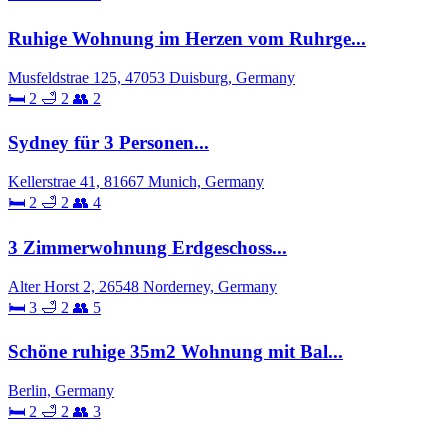
Ruhige Wohnung im Herzen vom Ruhrge...
Musfeldstrae 125, 47053 Duisburg, Germany
🛏 2
🛁 2
👥 2
Sydney für 3 Personen...
Kellerstrae 41, 81667 Munich, Germany
🛏 2
🛁 2
👥 4
3 Zimmerwohnung Erdgeschoss...
Alter Horst 2, 26548 Norderney, Germany
🛏 3
🛁 2
👥 5
Schöne ruhige 35m2 Wohnung mit Bal...
Berlin, Germany
🛏 2
🛁 2
👥 3