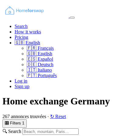
Search
How it works
Pricing
🇬🇧
English
🇫🇷
Français
🇬🇧
English
🇪🇸
Español
🇩🇪
Deutsch
🇮🇹
Italiano
🇵🇹
Português
Log in
Sign up
Home exchange Germany
267 annonces trouvées ·
↻ Reset
🎛 Filters
1
🔍 Search