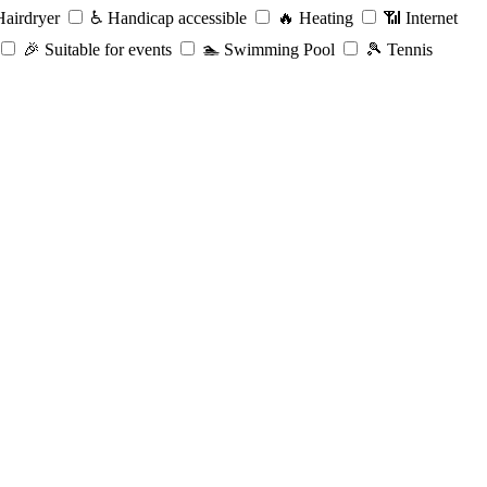
airdryer
♿️
Handicap accessible
🔥
Heating
📶
Internet
🎉
Suitable for events
🏊
Swimming Pool
🎾
Tennis