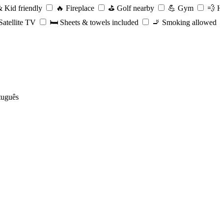
 Kid friendly
🔥
Fireplace
⛳️
Golf nearby
💪
Gym
💨
H
atellite TV
🛏️
Sheets & towels included
🚬
Smoking allowed
tuguês