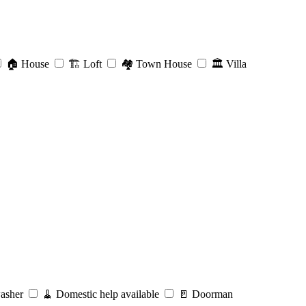
🏠
House
🏗️
Loft
🏘️
Town House
🏛️
Villa
asher
🧹
Domestic help available
🚪
Doorman