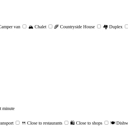
amper van
🏔️
Chalet
🌾
Countryside House
🏘️
Duplex
t minute
ransport
🍴
Close to restaurants
🛍️
Close to shops
🍽️
Dishw