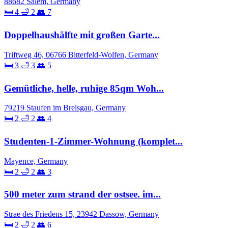
88682 Salem, Germany
🛏 4
🛁 2
👥 7
Doppelhaushälfte mit großen Garte...
Triftweg 46, 06766 Bitterfeld-Wolfen, Germany
🛏 3
🛁 3
👥 5
Gemütliche, helle, ruhige 85qm Woh...
79219 Staufen im Breisgau, Germany
🛏 2
🛁 2
👥 4
Studenten-1-Zimmer-Wohnung (komplet...
Mayence, Germany
🛏 2
🛁 2
👥 3
500 meter zum strand der ostsee. im...
Strae des Friedens 15, 23942 Dassow, Germany
🛏 2
🛁 2
👥 6