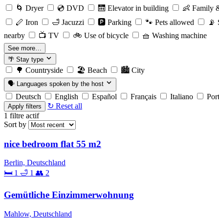
🌀
Dryer
💿
DVD
🛗
Elevator in building
👶
Family &
🪈
Iron
🛁
Jacuzzi
🅿️
Parking
🐾
Pets allowed
📡
S
nearby
📺
TV
🚲
Use of bicycle
🧺
Washing machine
See more…
🌴
Stay type
🌳
Countryside
🏖️
Beach
🏙️
City
🗣️
Languages spoken by the host
Deutsch
English
Español
Français
Italiano
Por
↻ Reset all
Apply filters
1
filtre actif
Sort by
nice bedroom flat 55 m2
Berlin, Deutschland
🛏 1
🛁 1
👥 2
Gemütliche Einzimmerwohnung
Mahlow, Deutschland